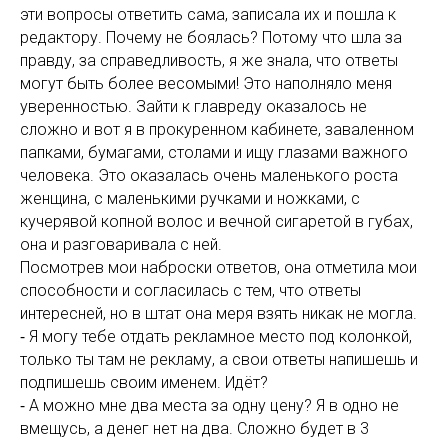
эти вопросы ответить сама, записала их и пошла к
редактору. Почему не боялась? Потому что шла за
правду, за справедливость, я же знала, что ответы
могут быть более весомыми! Это наполняло меня
уверенностью. Зайти к главреду оказалось не
сложно и вот я в прокуренном кабинете, заваленном
папками, бумагами, столами и ищу глазами важного
человека. Это оказалась очень маленького роста
женщина, с маленькими ручками и ножками, с
кучерявой копной волос и вечной сигаретой в губах,
она и разговаривала с ней.
Посмотрев мои наброски ответов, она отметила мои
способности и согласилась с тем, что ответы
интересней, но в штат она меря взять никак не могла.
⁃ Я могу тебе отдать рекламное место под колонкой,
только ты там не рекламу, а свои ответы напишешь и
подпишешь своим именем. Идёт?
⁃ А можно мне два места за одну цену? Я в одно не
вмещусь, а денег нет на два. Сложно будет в 3