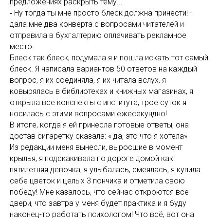
предложениях раскрыть тему...
⁃ Ну тогда ты мне просто блеск должна принести! -
дала мне два конверта с вопросами читателей и
отправила в бухгалтерию оплачивать рекламное
место.
Блеск так блеск, подумала я и пошла искать тот самый
блеск. Я написала вариантов 50 ответов на каждый
вопрос, я их соединяла, я их читала вслух, я
ковырялась в библиотеках и книжных магазинах, я
открыла все конспекты с института, трое суток я
носилась с этими вопросами ежесекундно!
В итоге, когда я ей принесла готовые ответы, она
достав сигаретку сказала: « да, это что я хотела»
Из редакции меня вынесли, выросшие в момент
крылья, я подскакивала по дороге домой как
пятилетняя девочка, я улыбалась, смеялась, я купила
себе цветок и целых 3 пончика и отметила свою
победу! Мне казалось, что сейчас откроются все
двери, что завтра у меня будет практика и я буду
наконец-то работать психологом! Что всё, вот она